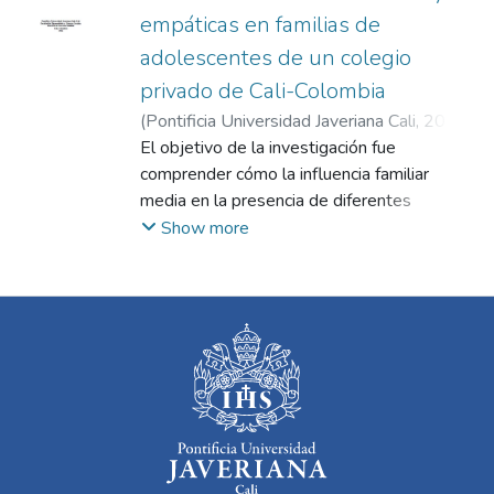
empáticas en familias de
adolescentes de un colegio
privado de Cali-Colombia
(
Pontificia Universidad Javeriana Cali
,
2024
)
Chaparro Navia, Lisa Fernanda
El objetivo de la investigación fue
;
Quintero
Salazar, Valeria
comprender cómo la influencia familiar
;
Herrera Correa, Natalia
media en la presencia de diferentes
componentes de la empatía y la
Show more
comunicación en adolescentes que
participan en un programa de habilidades
socioemocionales en un colegio privado de
Cali. Utilizando un enfoque cualitativo y un
estudio fenomenológico, se realizaron
entrevistas individuales a padres o
cuidadores y se llevó a cabo un grupo focal
con los adolescentes. La muestra incluyó a
cuatro familias de estudiantes
adolescentes, con edades comprendidas