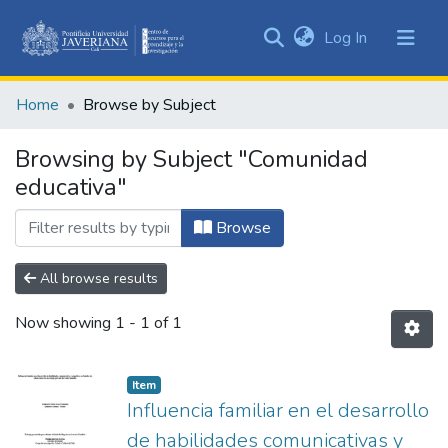
(current)
Log In
Communities
&
Home
Browse by Subject
Collections
All of DSpace
Browsing by Subject "Comunidad
educativa"
Browse
All browse results
Now showing
1 - 1 of 1
Item
Influencia familiar en el desarrollo
de habilidades comunicativas y