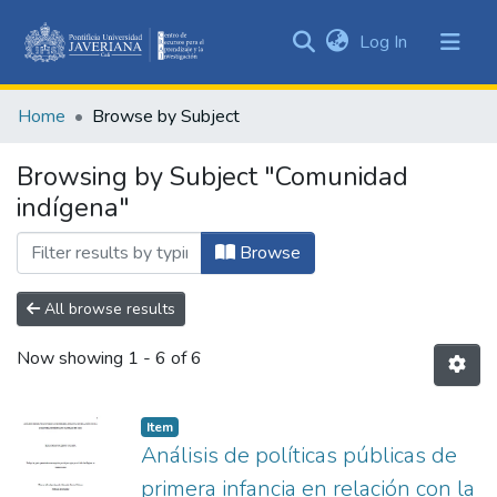
(current)
Log In
Communities
&
Home
Browse by Subject
Collections
All of DSpace
Browsing by Subject "Comunidad
indígena"
Browse
All browse results
Now showing
1 - 6 of 6
Item
Análisis de políticas públicas de
primera infancia en relación con la