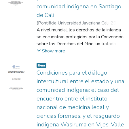
comunidad indígena en Santiago
de Cali
(
Pontificia Universidad Javeriana Cali
,
2024
)
Lemos Cañadas, Irina Johanna
A nivel mundial, los derechos de la infancia
;
Gaviria
Collazos, Alexander
se encuentran protegidos por la Convención
sobre los Derechos del Niño, un tratado
internacional suscrito en 1989. Este
Show more
acuerdo ha impulsado avances significativos
en materia de supervivencia, salud y
Item
educación infantil. En Colombia, la
Condiciones para el diálogo
Constitución Política también reconoce y
intercultural entre el estado y una
garantiza estos derechos, posicionando al
comunidad indígena: el caso del
país como un Estado Social de Derecho. En
encuentro entre el instituto
este contexto, la Política Pública Inclusiva
de Primera Infancia, Infancia y Adolescencia
nacional de medicina legal y
cobra especial relevancia. Su objetivo
ciencias forenses, y el resguardo
principal es brindar atención integral a las
indígena Wasiruma en Vijes, Valle
madres gestantes y niños menores de cinco