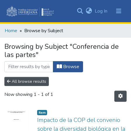
(current)
Log In
Communities
&
Home
Browse by Subject
Collections
All of DSpace
Browsing by Subject "Conferencia de
las partes"
Browse
All browse results
Now showing
1 - 1 of 1
Item
Impacto de la COP del convenio
sobre la diversidad biológica en la