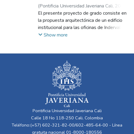
(
Pontificia Universidad Javeriana Cali
,
2025
)
Pérez Gómez, Andrea
El presente proyecto de grado consiste en
;
Montero Sánchez,
Andrés Eduardo
la propuesta arquitectónica de un edificio
;
García Quintana, Héctor
Mauricio
institucional para las oficinas de Indervalle,
llamado " La semilla del Valle" con sede en
Show more
la ciudad de Cali. La propuesta nace de la
necesidad de integrar de manera funcional y
simbólica la dimensión administrativa con el
potencial deportivo del Valle del Cauca,
dando lugar a una edificación híbrida que
articule lo institucional con lo público. El
edificio se plantea bajo una tipología de
torre-plataforma, donde la base —la
plataforma— alberga espacios deportivos
abiertos a la ciudadanía, mientras que la
Pontificia Universidad Javeriana Cali
torre contiene las zonas administrativas de
Calle 18 No 118-250 Cali, Colombia
Indervalle. Esta configuración busca
Teléfono:(+57) 602-321-82-00/602-485-64-00 - Línea
fomentar el encuentro entre la gestión y la
gratuita nacional 01-8000-180556