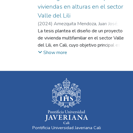
viviendas en alturas en el sector
Valle del Lili
(
2024
)
Amezquita Mendoza, Juan José
;
Villegas Corey, María Claudia
La tesis plantea el diseño de un proyecto
de vivienda multifamiliar en el sector Valle
del Lili, en Cali, cuyo objetivo principal es
responder a la problemática de
Show more
sobrecalentamiento y deficiencias de
ventilación e iluminación presentes en
viviendas preexistentes de la zona.
Mediante un análisis detallado del clima
local, la normativa urbanística y el contexto
urbano-arquitectónico, se propone integrar
estrategias bioclimáticas pasivas y activas
—como ventilación cruzada, parasoles,
extrusiones en fachada y áreas verdes en
altura— para optimizar el confort térmico y
Pontificia Universidad Javeriana Cali
la eficiencia energética. La propuesta busca