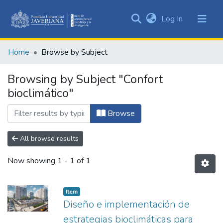
(current)
Log In
Communities
&
Home
Browse by Subject
Collections
All of DSpace
Browsing by Subject "Confort
bioclimático"
Browse
All browse results
Now showing
1 - 1 of 1
Item
Diseño e implementación de
estrategias bioclimáticas para