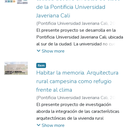
de la Pontificia Universidad
Javeriana Cali
(
Pontificia Universidad Javeriana Cali
,
2021
)
Laguado Ortega, Gerson David
El presente proyecto se desarrolla en la
;
Barrera
Zapata, Joan Sebastián
Pontificia Universidad Javeriana Cali, ubicada
;
Ruiz Romero,
Valeria
al sur de la ciudad. La universidad no cuenta
;
Barbosa Zambrano, Jaime Andrés
;
Ramírez Duque, José Luis Gerardo
con una metodología de medición de calidad
Show more
de aire interior y confort térmico en sus
aulas de clase que permita evaluar las
Item
condiciones ambientales al interior de estas;
Habitar la memoria. Arquitectura
según una encuesta realizada, el 53% de
rural campesina como refugio
los estudiantes y docentes desde su
frente al clima
percepción, evidencian incomodidad
(
Pontificia Universidad Javeriana Cali
,
2025
)
respecto a la calidad del aire y confort
Quiceno Piedrahita, Laura Valentina
El presente proyecto de investigación
;
Cantillo
térmico en las aulas del edificio el lago.
Rengifo, Carlos Andrés
aborda la integración de las características
;
Gómez Álvarez,
Este proyecto se planteó diseñar una
Gabriel
arquitectónicas de la vivienda rural
metodología de medición de calidad del aire
campesina en la vereda Miraflores,
Show more
y confort térmico, con la finalidad de brindar