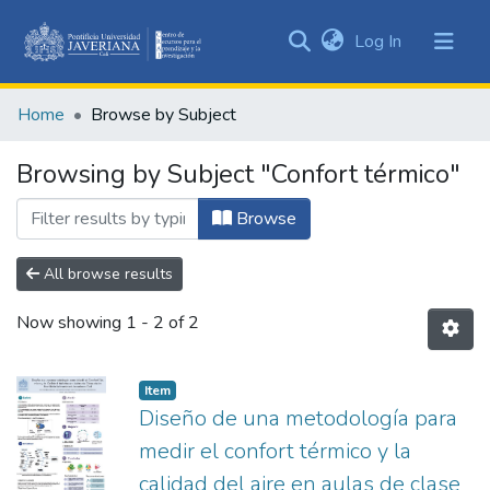
(current)
Log In
Communities
&
Home
Browse by Subject
Collections
All of DSpace
Browsing by Subject "Confort térmico"
Browse
All browse results
Now showing
1 - 2 of 2
Item
Diseño de una metodología para
medir el confort térmico y la
calidad del aire en aulas de clase