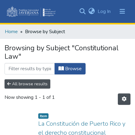
(current)
Log In
Communities
&
Home
Browse by Subject
Collections
All of DSpace
Browsing by Subject "Constitutional
Law"
Browse
All browse results
Now showing
1 - 1 of 1
Item
La Constitución de Puerto Rico y
el derecho constitucional