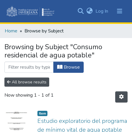
(current)
Log In
Communities
&
Home
Browse by Subject
Collections
All of DSpace
Browsing by Subject "Consumo
residencial de agua potable"
Browse
All browse results
Now showing
1 - 1 of 1
Item
Estudio exploratorio del programa
de mínimo vital de agua potable