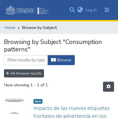
(current)
Log In
Communities
&
Home
Browse by Subject
Collections
All of DSpace
Browsing by Subject "Consumption
patterns"
Browse
All browse results
Now showing
1 - 1 of 1
Item
Impacto de las nuevas etiquetas
frontales de advertencia en los