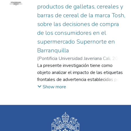
productos de galletas, cereales y
barras de cereal de la marca Tosh,
sobre las decisiones de compra
de los consumidores en el
supermercado Supernorte en
Barranquilla
(
Pontificia Universidad Javeriana Cali
,
2024
)
Torres González, Lissette María
La presente investigación tiene como
;
Del Risco
Iglesias, Galena
objeto analizar el impacto de las etiquetas
;
Aristizábal Aristizábal,
Diana Milena
frontales de advertencia establecidas por la
Resolución 810 de 2021, en las decisiones
Show more
de compra de productos Tosh del
supermercado Supernorte de Barranquilla.
Tosh, enfocada en alimentos con beneficios
nutritivos, es evaluada para determinar la
alteración de la percepción sobre el valor
nutricional de sus productos y su impacto en