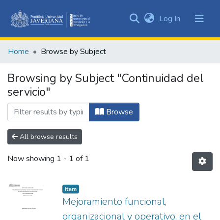
(current)
Log In
Communities
&
Home
Browse by Subject
Collections
All of DSpace
Browsing by Subject "Continuidad del
servicio"
Browse
All browse results
Now showing
1 - 1 of 1
Item
Mejoramiento funcional,
organizacional y operativo, en el