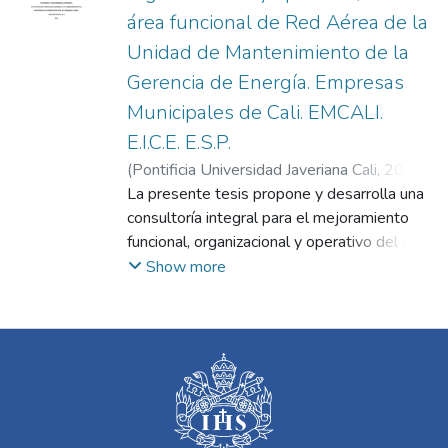
área funcional de Red Aérea de la
Unidad de Mantenimiento de la
Gerencia de Energía. Empresas
Municipales de Cali. EMCALI.
E.I.C.E. E.S.P.
(
Pontificia Universidad Javeriana Cali
,
2025
)
Guevara Sánchez, José Henry
La presente tesis propone y desarrolla una
;
Torres
Valencia, Janneth Lorena
consultoría integral para el mejoramiento
funcional, organizacional y operativo del área
de Red Aérea de la Unidad de
Show more
Mantenimiento de la Gerencia de Energía de
EMCALI. El trabajo diagnostica la situación
actual (procesos, recursos humanos y
técnicos, limitaciones operativas), identifica
brechas regulatorias y de gestión, y plantea
un modelo de reingeniería que incluye nuevo
organigrama, reconfiguración de grupos