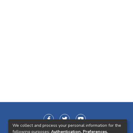
We collect and process your personal information for the
following purposes:
Authentication, Preferences,