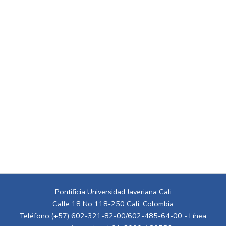
Pontificia Universidad Javeriana Cali
Calle 18 No 118-250 Cali, Colombia
Teléfono:(+57) 602-321-82-00/602-485-64-00 - Línea