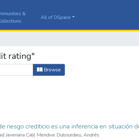
mmunities &
All of DSpace
ollections
t rating"
Browse
 de riesgo crediticio es una inferencia en situación
ad Javeriana Cali
)
Mendive Dubourdieu, Andrés