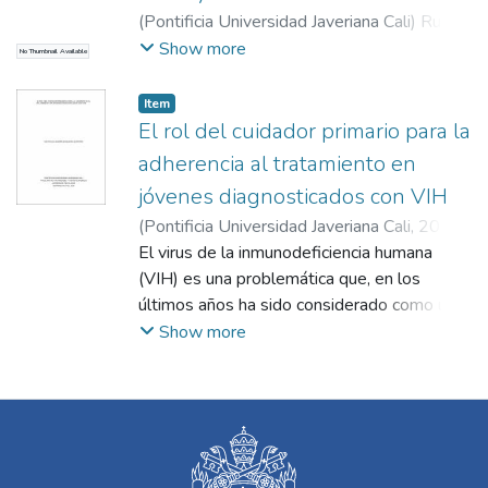
(
Pontificia Universidad Javeriana Cali
)
Ruiz
Navia, Ana María
;
Enríquez Lara, Sandra
Show more
No Thumbnail Available
Liliana
;
Hoyos Hernández, Paula Andrea
Item
El rol del cuidador primario para la
adherencia al tratamiento en
jóvenes diagnosticados con VIH
(
Pontificia Universidad Javeriana Cali
,
2019
)
Mosquera Quintero, Mayra Alejandra
El virus de la inmunodeficiencia humana
;
Correa Sánchez, Diego Emiro
(VIH) es una problemática que, en los
últimos años ha sido considerado como un
tema de salud pública que tiene
Show more
repercusiones tanto en el ámbito social
como cultural, sin distinción de edad, o
estrato social. Afrontar el VIH implica un
gran reto a los individuos que están
diagnosticados, ya que deben asumir un