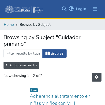
(current)
Log In
Communities
&
Home
Browse by Subject
Collections
All of DSpace
Browsing by Subject "Cuidador
primario"
Browse
All browse results
Now showing
1 - 2 of 2
Item
Adherencia al tratamiento en
niñas y niños con VIH