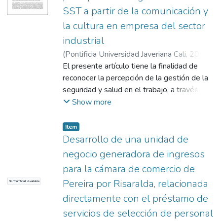
SST a partir de la comunicación y
la cultura en empresa del sector
industrial
(
Pontificia Universidad Javeriana Cali
,
2022
)
Cardona Villafañe, Stephanie Carolina
El presente artículo tiene la finalidad de
;
Fuentes Martínez, Sandra Inés
reconocer la percepción de la gestión de la
seguridad y salud en el trabajo, a través de
los procesos culturales y de comunicación
Show more
estratégica en la Siderúrgica del Occidente,
empresa encargada de ofrecer materiales
Item
para construcción, ubicada en el Valle del
Desarrollo de una unidad de
Cauca, Colombia. Para el desarrollo inicial de
negocio generadora de ingresos
este estudio, y a partir de la consolidación
para la cámara de comercio de
de un marco teórico para establecer los
Pereira por Risaralda, relacionada
No Thumbnail Available
criterios de análisis, se estableció la fase de
caracterización con la aplicación de una
directamente con el préstamo de
entrevista a diez funcionarios
servicios de selección de personal
administrativos de la organización y una