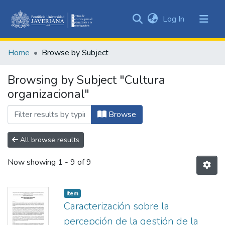
(current)
Log In
Communities
&
Home
Browse by Subject
Collections
All of DSpace
Browsing by Subject "Cultura
organizacional"
Browse
All browse results
Now showing
1 - 9 of 9
Item
Caracterización sobre la
percepción de la gestión de la