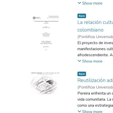
música, cine y litera
Show more
El "Plan Nacional d
Colombia, integrando 
Item
Plan Nacional de Cul
La relación cult
sociedad para lograr
colombiano
(
Pontificia Universid
Díaz, Florisalba
El proyecto de inves
manifestaciones cul
afrodescendiente. Au
estudio ha estado fr
Show more
se complementan y c
entre danza y gastr
Item
interdisciplinario, 
Reutilización ad
metodología incluyó 
(
Pontificia Universid
afrocolombiana. Esta
Sabina
Pereira enfrenta un 
y cómo la memoria co
vida comunitaria. La
objetivo principal c
como una estrategia
gastronomía tradicion
abandono. El proyecto
Show more