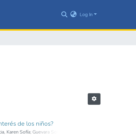
Log In
nterés de los niños?
ia, Karen Sofía
;
Guevara Sotelo,