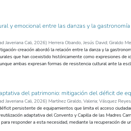
tura, ha sido un refugio durante periodos de aislamiento, enriquec
e Desarrollo 2022-2032" y la "Ley 2184 de 2022" buscan promove
políticas y programas para fortalecer y sostener los oficios artíst
tura es amplia, buscando superar visiones fragmentadas y fomenta
ural y emocional entre las danzas y la gastronomía 
 una mayor sostenibilidad.
ad Javeriana Cali
,
2026
)
Herrera Obando, Jesús David
;
Giraldo Me
tigación-creación abordó la relación entre la danza y la gastronom
turales que han coexistido históricamente como expresiones de i
nque ambas expresan formas de resistencia cultural ante la esclav
agmentado, separando en artístico de lo culinario, dejando de la
omunican emociones y significados colectivos. Este proyecto bus
onomía como un fenómeno cultural integral. El proyecto se desar
combinando elementos gastronómicos, coreográficos, etnográficas y
aptativa del patrimonio: mitigación del déficit de 
la documentación audiovisual, la interacción con cocineras tradic
ad Javeriana Cali
,
2026
)
Martínez Giraldo, Valeria
;
Vásquez Reyes,
 aproximación permitió explorar cómo los movimientos, los ritmos
déficit persistente de equipamientos que limita el acceso ciudadano
lectiva y la identidad social se expresan a través de experiencia
 reutilización adaptativa del Convento y Capilla de las Madres Ca
onsistió en diseñar una propuesta gastro performática que integra
 para responder a esta necesidad, mediante la recuperación de u
al del Pacífico colombiano, fomentando la valoración del patrimonio
 integra principios de conservación activa y teoría de la restaura