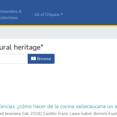
mmunities &
All of DSpace
ollections
ural heritage"
Browse
ancias: ¿cómo hacer de la cocina vallecaucana un i
ad Javeriana Cali
,
2026
)
Castillo Erazo, Laura Isabel
;
Borrero Espit