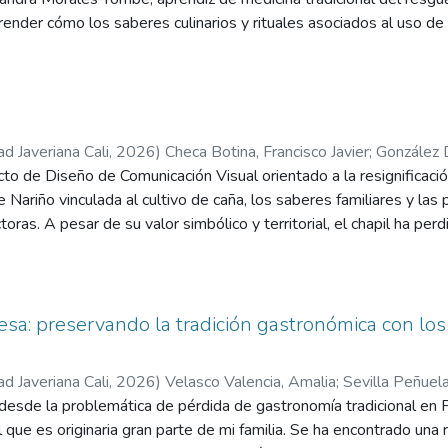
en la región.
nder cómo los saberes culinarios y rituales asociados al uso de
cionan como mecanismos de cohesión cultural en un contexto de p
ológicamente, se desarrolló desde un enfoque cualitativo biográf
ante. Los resultados muestran que la alimentación Misak no cumple
io, memoria, espiritualidad y reciprocidad comunitaria. Asimismo, 
ialmente a través de las mujeres y los mayores, sostiene la ident
ad Javeriana Cali
,
2026
)
Checa Botina, Francisco Javier
;
González D
tural.
to de Diseño de Comunicación Visual orientado a la resignificación
Nariño vinculada al cultivo de caña, los saberes familiares y las p
ras. A pesar de su valor simbólico y territorial, el chapil ha perd
dad de Pasto, quienes suelen relacionarse con esta bebida desd
sin reconocer su origen, su historia ni el trabajo de las familias 
una estrategia de comunicación visual capaz de traducir el valor cu
no y comprensible para el público joven. Para ello, se desarrol
sa: preservando la tradición gastronómica con los
ntal, análisis de referentes, benchmarking, exploración del usuario
 validación de piezas visuales. Como resultado, Galeras se conso
ad Javeriana Cali
,
2026
)
Velasco Valencia, Amalia
;
Sevilla Peñuel
compuesto por identidad de marca, etiquetas, six pack, fanzine dig
desde la problemática de pérdida de gastronomía tradicional en 
os guardianes. Esta narrativa se estructura a partir de tres anima
l que es originaria gran parte de mi familia. Se ha encontrado una 
 los sabores de maracuyá, mora y lulo, respectivamente. Cada gua