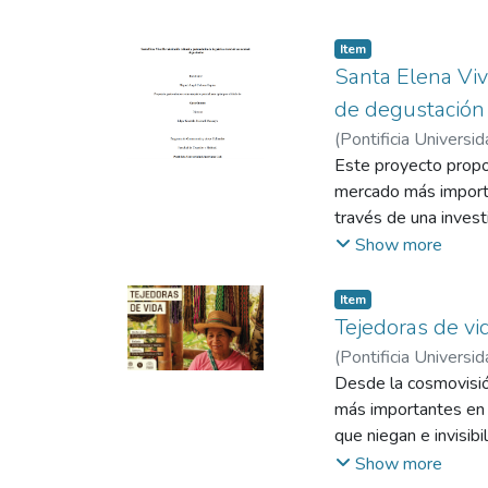
identidad afrocolomb
preservación de la a
educativa y sensoria
Se propone la creaci
Item
relevante académica 
encuentro y comercio
Santa Elena Viv
afrocolombianas desd
transformar el conven
de degustación
fortaleció la identi
espacio y la apropia
(
Pontificia Universid
culturales, promovie
Este proyecto propon
conocimiento, emoció
mercado más importa
través de una invest
observación directa, 
Show more
menú fusiona ingredi
permiten narrar el te
Item
una degustación sens
Tejedoras de vi
de los platos. Los r
(
Pontificia Universid
mercados populares c
Desde la cosmovisión
más importantes en 
que niegan e invisibi
desproveyéndolo de s
Show more