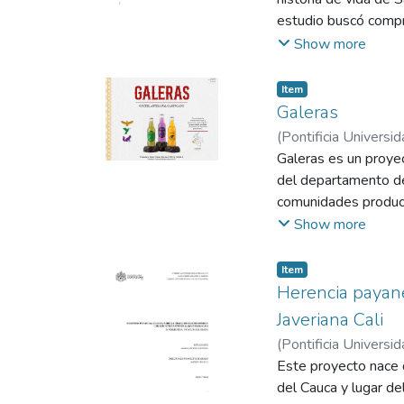
construcción de paz 
estudio buscó compre
ancestrales que fun
Show more
tradicionales. Metod
observación particip
Item
que articula territor
Galeras
estos saberes, espec
(
Pontificia Universid
del patrimonio biocul
Galeras es un proyec
del departamento de 
comunidades producto
a 24 años de la ciu
Show more
descontextualizadas, 
plantea el diseño de 
Item
contemporáneo, cerca
Herencia payane
investigación docume
Javeriana Cali
desarrollo gráfico y
(
Pontificia Universid
comunicación visual 
Julián Andrés
Este proyecto nace 
bags y narrativa de l
del Cauca y lugar de
colibrí, asociados a