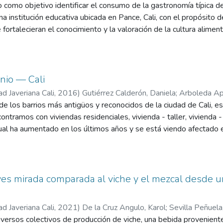
o como objetivo identificar el consumo de la gastronomía típica de
a institución educativa ubicada en Pance, Cali, con el propósito 
ortalecieran el conocimiento y la valoración de la cultura aliment
 reconocimiento de la cocina tradicional frente al aumento del co
midas globalizadas en la infancia. La investigación se desarrolló 
co y propositivo, utilizando herramientas como cuestionarios de fr
micas lúdicas, degustaciones y evaluaciones sensoriales. Los res
nio — Cali
mentos ultraprocesados y comidas rápidas, aunque los niños recon
ad Javeriana Cali
,
2016
)
Gutiérrez Calderón, Daniela
;
Arboleda Apa
l sancocho, la lulada, el champús y la chuleta valluna. Sin embarg
e los barrios más antigüos y reconocidos de la ciudad de Cali, es
estos alimentos era limitado. A partir de los hallazgos, se imple
ntramos con viviendas residenciales, vivienda - taller, vivienda - 
ercaron a los participantes a la cocina tradicional vallecaucana 
ual ha aumentado en los últimos años y se está viendo afectado e
s, se crearon productos adaptados a los gustos infantiles, como 
uno de ellos la inseguridad- San Antonio se caracteriza por sus ca
a y las gomitas de salpicón, los cuales tuvieron una aceptación po
pues se reconoce por ser un barrio cultural y de mucha historia. 
va de las preparaciones tradicionales puede fortalecer el interés y
ia de comunicación para evidenciar el valor del patrimonio cultural
a.
vo propuesto anterior, se realizaron siete talleres con los habitan
es mirada comparada al viche y el mezcal desde u
a pintar una baldosa plasmando gráficamente una historia de sus
rio dónde fuera de sus casas se exponia su diseño acompañado de 
ad Javeriana Cali
,
2021
)
De la Cruz Angulo, Karol
;
Sevilla Peñuela
iversos colectivos de producción de viche, una bebida provenient