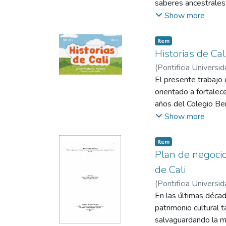
saberes ancestrales 
con el territorio, la
culinaria con refere
Show more
de chapil, fortalece
industrializados, se
reconocimiento y valo
sus nietos e hijos a
Item
conduce, finalmente,
Historias de Cal
problemática, el pre
(
Pontificia Universid
tipo podcast. El pro
El presente trabajo 
ciudad o se encuentr
orientado a fortalec
payanesa. Se promue
años del Colegio Ben
memoria cultural y l
Diseño Centrado en 
Show more
planeación, diseño y
padres de familia, e
Item
diagnóstico con estu
Plan de negocio
pedagógicos y de di
de Cali
Aventuras de Cali pa
(
Pontificia Universid
una prueba piloto co
Andrea
En las últimas déca
niños, pertinencia de
patrimonio cultural t
de la identidad cultu
salvaguardando la mem