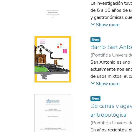
Yurani
La investigación tuv
de 8 a 10 años de un
y gastronómicas que f
a la disminución del
Show more
ultraprocesados y co
descriptivo, analíti
Item
grupos focales, diná
Barrio San Anto
preferencia por ali
(
Pontificia Universid
tradicionales como e
San Antonio es uno d
y valor cultural de 
actualmente nos enco
gastronómicas que ac
de usos mixtos, el c
audiovisuales. Ademá
aspectos negativos, 
Show more
las rosquillas de yuc
sus diversas formas 
la adaptación creati
diseñar una estrateg
Item
regional en la infanci
cumplir con el objeti
De cañas y agav
donde su objetivo er
antropológica
recorrido por el bar
(
Pontificia Universid
En años recientes, d