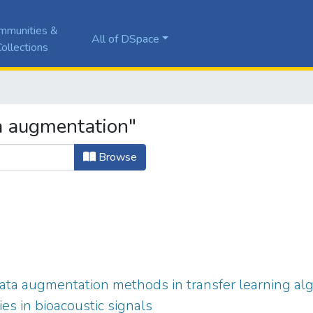
mmunities &
All of DSpace
ollections
a augmentation"
Browse
data augmentation methods in transfer learning alg
es in bioacoustic signals