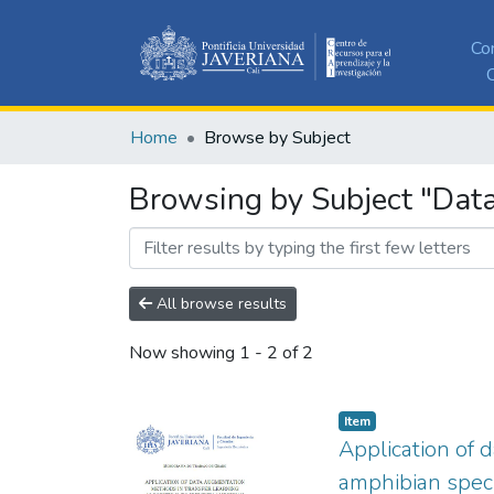
Co
C
Home
Browse by Subject
Browsing by Subject "Dat
All browse results
Now showing
1 - 2 of 2
Item
Application of 
amphibian speci