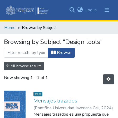
(current)
Log In
Communities
&
Home
Browse by Subject
Collections
All of DSpace
Browsing by Subject "Design tools"
Browse
All browse results
Now showing
1 - 1 of 1
Item
Mensajes trazados
(
Pontificia Universidad Javeriana Cali
,
2024
)
Ortega Vivas, Juliana
Mensajes trazados es una propuesta que
;
Vélez Gil, María Paz