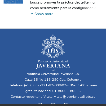
busca promover la práctica del lettering
como herramienta para la configuración de
mensajes de los estudiantes de Diseño de
Show more
Comunicación Visual de la Pontificia
Universidad Javeriana Cali, a través de una
estrategia pedagógica basada en el
aprendizaje experiencial.
Este proyecto tiene como producto principal
un taller de lettering dirigido a los
estudiantes, que se articula como el eje
central de un sistema producto compuesto
por tres componentes: Memoria, que se
orienta a preservar el taller; Exhibición, que
Pontificia Universidad Javeriana Cali
busca dar visibilidad al taller, y Alcance, que
Calle 18 No 118-250 Cali, Colombia
pretende ampliar el impacto del taller.
Teléfono:(+57) 602-321-82-00/602-485-64-00 - Línea
gratuita nacional 01-8000-180556
Contacto repositorio Vitela:
vitela@javerianacali.edu.co