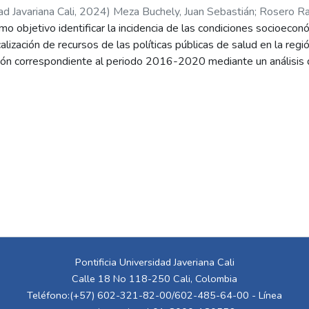
ad Javariana Cali
,
2024
)
Meza Buchely, Juan Sebastián
;
Rosero Ra
mo objetivo identificar la incidencia de las condiciones socioeco
calización de recursos de las políticas públicas de salud en la reg
ón correspondiente al periodo 2016-2020 mediante un análisis
eada en el estudio combina un enfoque teórico-práctico basado 
sterior análisis mediante la metodología CRISP-DM, que consta d
os. Se emplearon técnicas de análisis espacial y de conglomerad
lidad por ECV en la región pacífica colombiana. El procedimiento i
es oficiales, la aplicación de reducción de dimensionalidad (T-SN
eans y otros métodos complementarios) para agrupar municipios s
tasas de mortalidad. Posteriormente, se validaron los resultados
e implementó un tablero digital interactivo para la visualización d
cisiones en salud pública. Los resultados del estudio permitiero
o el NBI, la cobertura educativa, el IRCA, el valor agregado y el 
 la mortalidad por ECV en la región pacífica colombiana. Utiliza
onalidad mediante T-SNE, se agruparon los municipios en cuatro c
Pontificia Universidad Javeriana Cali
alidación con métricas estadísticas determinó que este modelo er
Calle 18 No 118-250 Cali, Colombia
ración óptima de los grupos. Además, los resultados fueron valid
Teléfono:(+57) 602-321-82-00/602-485-64-00 - Línea