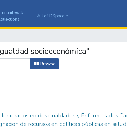
mmunities &
All of DSpace
ollections
igualdad socioeconómica"
Browse
nglomerados en desigualdades y Enfermedades Car
ignación de recursos en políticas públicas en salud