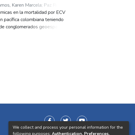
mos, Karen Marcela
;
Paz Roa,
nómicas en la mortalidad por ECV
ión pacífica colombiana teniendo
 de conglomerados geoespacial.
en la recolección de datos
e seis etapas para el
os para identificar patrones en la
ncluyó la recopilación de
E) y el uso de algoritmos de
egún sus características
 con expertos en políticas
e los hallazgos, con el objetivo de
n destacar que las condiciones
gasto en salud, tienen un alto
ndo el método K-means con
lústeres con características
a el más adecuado, confirmando su
We collect and process your personal information for the
ados por expertos en salud
following purposes:
Authentication, Preferences,