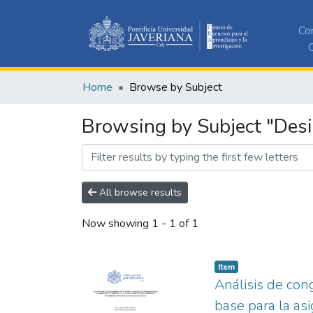
Co
C
Home
Browse by Subject
Browsing by Subject "Des
All browse results
Now showing
1 - 1 of 1
Item
Análisis de co
base para la as