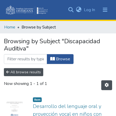
(current)
Log In
Communities
&
Home
Browse by Subject
Collections
All of DSpace
Browsing by Subject "Discapacidad
Auditiva"
Browse
All browse results
Now showing
1 - 1 of 1
Item
Desarrollo del lenguaje oral y
proyección vocal en niños con