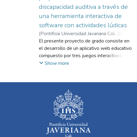
discapacidad auditiva a través de
una herramienta interactiva de
software con actividades lúdicas
(
Pontificia Universidad Javariana Cali
,
2024
)
Llanos Franco, Esteban David
El presente proyecto de grado consiste en
;
Navarro
Newball, Andrés Adolfo
el desarrollo de un aplicativo web educativo
compuesto por tres juegos interactivos
diseñados para trabajar las características
Show more
del sonido: intensidad, duración, altura y
timbre. Este proyecto está dirigido al
Instituto para Niños Ciegos y Sordos del
Valle del Cauca, con el objetivo de
fortalecer el aprendizaje de estos
conceptos auditivos en una población con
necesidades especiales. El aplicativo se
desarrolló utilizando el motor gráfico Godot
en su versión 2D, garantizando un entorno
accesible, dinámico y adecuado para los