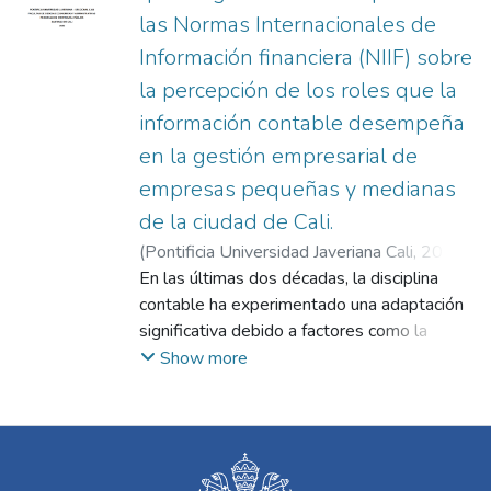
las Normas Internacionales de
Información financiera (NIIF) sobre
la percepción de los roles que la
información contable desempeña
en la gestión empresarial de
empresas pequeñas y medianas
de la ciudad de Cali.
(
Pontificia Universidad Javeriana Cali
,
2020
)
Rodríguez Legarda, Jorge Andrés
En las últimas dos décadas, la disciplina
;
Usme
contable ha experimentado una adaptación
significativa debido a factores como la
globalización, el avance tecnológico y las
Show more
tensiones sociales y políticas. En este
contexto, la información ha adquirido un
papel crucial, convirtiéndose en un recurso
valioso para las organizaciones, que lo
utilizan para desarrollar estrategias, obtener