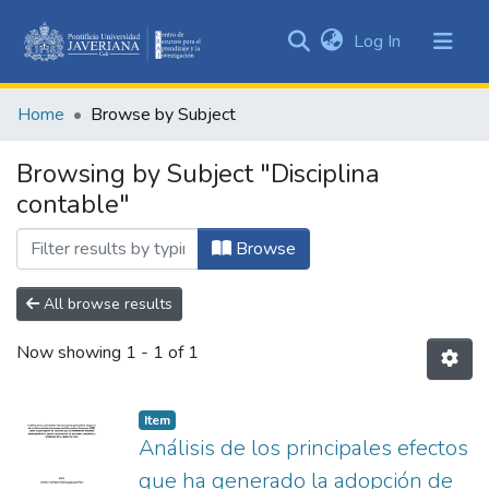
(current)
Log In
Communities
&
Home
Browse by Subject
Collections
All of DSpace
Browsing by Subject "Disciplina
contable"
Browse
All browse results
Now showing
1 - 1 of 1
Item
Análisis de los principales efectos
que ha generado la adopción de