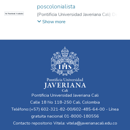
poscolonialista
(
Pontificia Universidad Javeriana Cali
)
De
No Thumbnail Available
León González, Jorge Luis
;
Avendaño
Show more
Porras, Víctor del Carmen
Pontificia Universidad Javeriana Cali
Calle 18 No 118-250 Cali, Colombia
Teléfono:(+57) 602-321-82-00/602-485-64-00 - Línea
gratuita nacional 01-8000-180556
Contacto repositorio Vitela:
vitela@javerianacali.edu.co