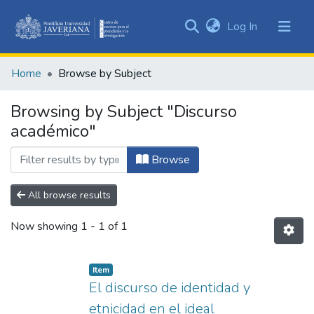
(current)
Log In
Communities
&
Home
Browse by Subject
Collections
All of DSpace
Browsing by Subject "Discurso
académico"
Browse
All browse results
Now showing
1 - 1 of 1
Item
El discurso de identidad y
etnicidad en el ideal