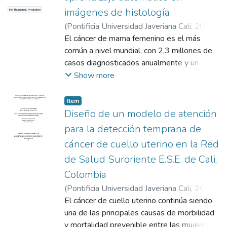
imágenes de histología
No Thumbnail Available
(
Pontificia Universidad Javeriana Cali
,
2024
)
Ortiz Meléndez, Diego Fernando
El cáncer de mama femenino es el más
;
Layton
Galindo, Oscar Julián
común a nivel mundial, con 2,3 millones de
;
Gil González, Julián
casos diagnosticados anualmente y un
riesgo de recurrencia del 15%. La detección
Show more
temprana es crucial para mejorar el
tratamiento y las tasas de supervivencia. Sin
Item
embargo, el análisis visual de imágenes
Diseño de un modelo de atención
histológicas es complejo y subjetivo, lo que
para la detección temprana de
lleva a errores en el diagnóstico. Este
cáncer de cuello uterino en la Red
proyecto desarrolló un modelo de
de Salud Suroriente E.S.E. de Cali,
clasificación de imágenes histológicas
utilizando aprendizaje automático para
Colombia
detectar tejido canceroso mamario, con el
(
Pontificia Universidad Javeriana Cali
,
2025
)
objetivo de apoyar a los especialistas en la
Escobar Rivera, Lina Marcela
El cáncer de cuello uterino continúa siendo
;
Alzate Celis,
detección temprana y precisa de la
Mayra Alejandra
una de las principales causas de morbilidad
;
Arrivillaga Quintero,
enfermedad. Se recopilaron imágenes
Marcela
y mortalidad prevenible entre las mujeres