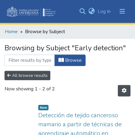
(current)
Log In
Communities
&
Home
Browse by Subject
Collections
All of DSpace
Browsing by Subject "Early detection"
Browse
All browse results
Now showing
1 - 2 of 2
Item
Detección de tejido canceroso
mamario a partir de técnicas de
aprendizaje automático en