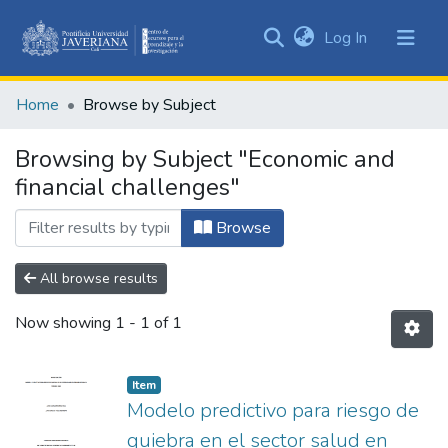
(current)
Log In
Communities
&
Home
Browse by Subject
Collections
All of DSpace
Browsing by Subject "Economic and
financial challenges"
Browse
All browse results
Now showing
1 - 1 of 1
Item
Modelo predictivo para riesgo de
quiebra en el sector salud en