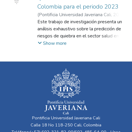
Colombia para el periodo 2023
(
Pontificia Universidad Javeriana Cali
,
2024
)
Ramírez Ríos, Juan Camilo
Este trabajo de investigación presenta un
;
Vélez Restrepo,
Juan Esteban
análisis exhaustivo sobre la predicción de
;
Peña Vargas, Víctor Alberto
riesgos de quiebra en el sector salud en
Colombia, centrando la atención en la
Show more
evaluación de la solvencia financiera de las
Instituciones Prestadoras de Salud. Frente
a un escenario de crecientes desafíos
económicos y financieros, exacerbados por
la pandemia de COVID-19 y la integración
de poblaciones migrantes, el sector salud
colombiano enfrenta una crisis de
insolvencia que amenaza su estabilidad y
continuidad. La investigación se fundamenta
en un robusto conjunto de datos
Pontificia Universidad Javeriana Cali
proporcionado por la Supersalud, abarcando
Calle 18 No 118-250 Cali, Colombia
información financiera de 1335 empresas