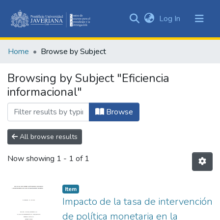
(current)
Log In
Communities
&
Home
Browse by Subject
Collections
All of DSpace
Browsing by Subject "Eficiencia
informacional"
Browse
All browse results
Now showing
1 - 1 of 1
Item
Impacto de la tasa de intervención
de política monetaria en la