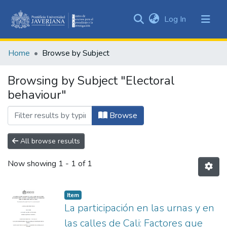
(current)
Log In
Communities
&
Home
Browse by Subject
Collections
All of DSpace
Browsing by Subject "Electoral
behaviour"
Browse
All browse results
Now showing
1 - 1 of 1
Item
La participación en las urnas y en
las calles de Cali: Factores que