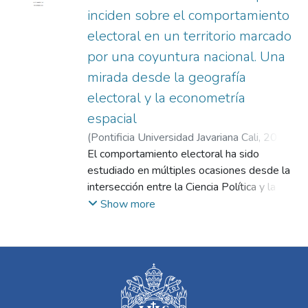
inciden sobre el comportamiento
electoral en un territorio marcado
por una coyuntura nacional. Una
mirada desde la geografía
electoral y la econometría
espacial
(
Pontificia Universidad Javariana Cali
,
2024
)
Neira Torres, Andrés Camilo
El comportamiento electoral ha sido
;
López de
Mesa, Alejandro Sánchez
estudiado en múltiples ocasiones desde la
;
Quiñones
Domínguez, Mauricio
intersección entre la Ciencia Política y la
Economía. Por ejemplo, en diversos
Show more
contextos, se ha indagado por los factores
socioeconómicos y demográficos que
podrían estar detrás de una mayor
asistencia a las urnas. Sin embargo, cabe
recordar que el voto solo es una de las
formas de participación ciudadana. El