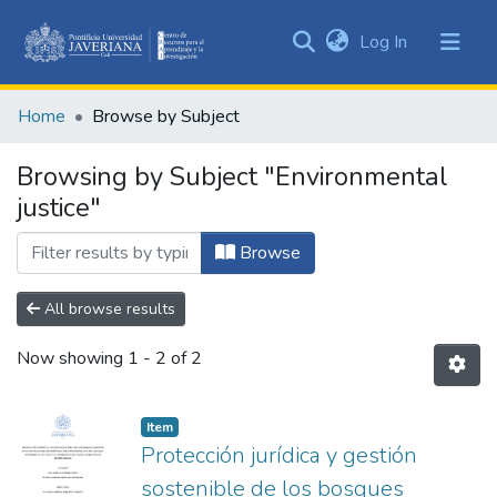
(current)
Log In
Communities
&
Home
Browse by Subject
Collections
All of DSpace
Browsing by Subject "Environmental
justice"
Browse
All browse results
Now showing
1 - 2 of 2
Item
Protección jurídica y gestión
sostenible de los bosques