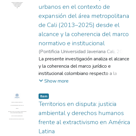
urbanos en el contexto de
expansión del área metropolitana
de Cali (2013–2025) desde el
alcance y la coherencia del marco
normativo e institucional
(
Pontificia Universidad Javeriana Cali
,
2025
)
Gutiérrez Ríos, Ricardo
La presente investigación analiza el alcance
;
Moncada Burbano,
David Alfredo
y la coherencia del marco jurídico e
;
Esquivel García, Claudia
Lorena
institucional colombiano respecto a la
protección y gestión sostenible de los
Show more
bosques urbanos, tomando como caso de
estudio el proceso de expansión del área
Item
metropolitana de Cali entre 2013 y 2025.
Territorios en disputa: justicia
A partir de un enfoque de justicia ambiental,
ambiental y derechos humanos
se evaluaron las disposiciones
frente al extractivismo en América
constitucionales, legales y de política
Latina
pública que inciden en la conservación de