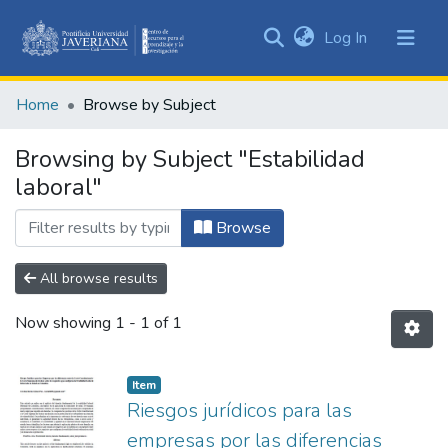
(current)
Log In
Communities
&
Home
Browse by Subject
Collections
All of DSpace
Browsing by Subject "Estabilidad
laboral"
Browse
All browse results
Now showing
1 - 1 of 1
Item
Riesgos jurídicos para las
empresas por las diferencias