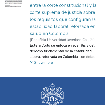
entre la corte constitucional y la
corte suprema de justicia sobre
los requisitos que configuran la
estabilidad laboral reforzada en
salud en Colombia
(
Pontificia Universidad Javeriana Cali
,
2024
)
Gómez Paz, Cristian Kevin
Este artículo se enfoca en el análisis del
;
Rengifo Campo,
Andrea Virginia
derecho fundamental de la estabilidad
laboral reforzada en Colombia, con énfasis
en su aplicación en situaciones de salud. Se
Show more
examina jurisprudencia constitucional y
laboral, así como la legislación nacional para
comprender el marco legal que respalda
este derecho. Se comparan las posturas de
la Corte Constitucional y la Corte Suprema
de Justicia en relación con la protección de
los trabajadores en situación de