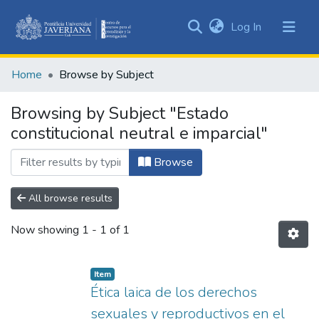
(current)
Log In
Communities
&
Home
Browse by Subject
Collections
All of DSpace
Browsing by Subject "Estado
constitucional neutral e imparcial"
Browse
All browse results
Now showing
1 - 1 of 1
Item
Ética laica de los derechos
sexuales y reproductivos en el