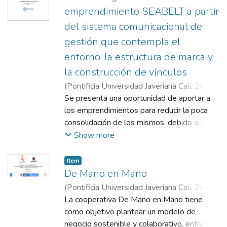
emprendimiento SEABELT a partir
del sistema comunicacional de
gestión que contempla el
entorno, la estructura de marca y
la construcción de vínculos
(
Pontificia Universidad Javeriana Cali
,
2021
)
Guzmán Cruz, Sofía
Se presenta una oportunidad de aportar a
;
Fuentes Martínez,
Sandra Inés
los emprendimientos para reducir la poca
consolidación de los mismos, debido a que
algunas de sus causas pueden ser
Show more
gestionadas desde la comunicación a través
de la construcción de la marca integral que
Item
se define como un sistema vivo que se
De Mano en Mano
transforma y que requiere relacionar
(
Pontificia Universidad Javeriana Cali
,
2021
)
conceptos, interacciones y determinantes
Díaz Escobar, Vladimir
La cooperativa De Mano en Mano tiene
;
Bermúdez Aguirre,
para que esta perdure a lo largo del tiempo.
Diego Giovanni
como objetivo plantear un modelo de
Por lo tanto, el presente trabajo de grado
negocio sostenible y colaborativo, enfocado