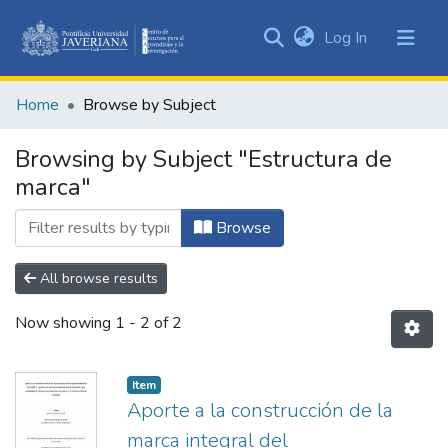
(current)
Log In
Communities
&
Home
Browse by Subject
Collections
All of DSpace
Browsing by Subject "Estructura de
marca"
Browse
All browse results
Now showing
1 - 2 of 2
Item
Aporte a la construcción de la
marca integral del