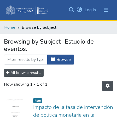
(current)
Log In
Communities
&
Home
Browse by Subject
Collections
All of DSpace
Browsing by Subject "Estudio de
eventos."
Browse
All browse results
Now showing
1 - 1 of 1
Item
Impacto de la tasa de intervención
de política monetaria en la