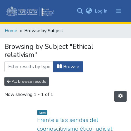
(current)
Log In
Communities
&
Home
Browse by Subject
Collections
All of DSpace
Browsing by Subject "Ethical
relativism"
Browse
All browse results
Now showing
1 - 1 of 1
Item
Frente a las sendas del
cognoscitivismo ético-judicial: