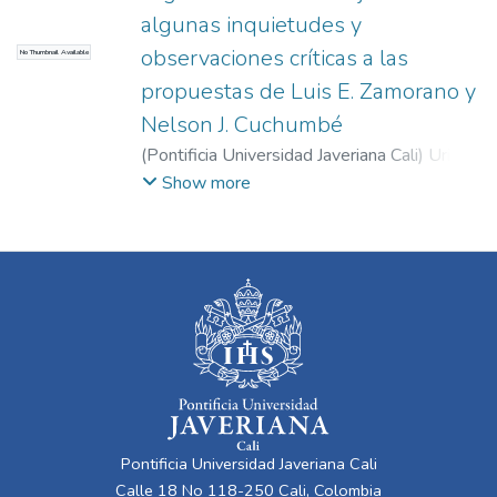
algunas inquietudes y
observaciones críticas a las
No Thumbnail Available
propuestas de Luis E. Zamorano y
Nelson J. Cuchumbé
(
Pontificia Universidad Javeriana Cali
)
Uribe
Álvarez, Roberth
Show more
Pontificia Universidad Javeriana Cali
Calle 18 No 118-250 Cali, Colombia