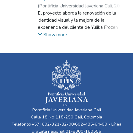
(
Pontificia Universidad Javeriana Cali
,
2025
)
Duque Cartagena, Sofía
El proyecto aborda la renovación de la
;
Quintero Ospino,
Alioka Itaré
identidad visual y la mejora de la
experiencia del cliente de Yülika Frozen
Yogurt en Cali para fortalecer su
Show more
competitividad en un mercado dinámico.
Aunque la marca cuenta con productos de
alta calidad y un modelo de autoservicio
atractivo, su identidad visual desactualizada
y la falta de innovación en las tiendas han
generado una desconexión con los
consumidores, especialmente con las
nuevas generaciones.
Pontificia Universidad Javeriana Cali
Calle 18 No 118-250 Cali, Colombia
Teléfono:(+57) 602-321-82-00/602-485-64-00 - Línea
gratuita nacional 01-8000-180556