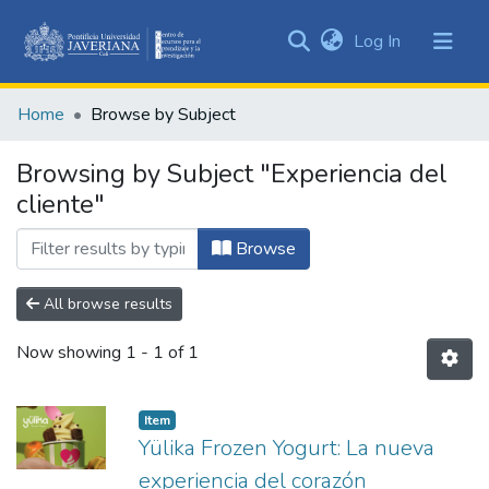
(current)
Log In
Communities
&
Home
Browse by Subject
Collections
All of DSpace
Browsing by Subject "Experiencia del
cliente"
Browse
All browse results
Now showing
1 - 1 of 1
Item
Yülika Frozen Yogurt: La nueva
experiencia del corazón