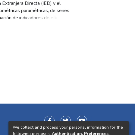
n Extranjera Directa (IED) y el
métricas paramétricas, de series
ción de indicadores de eficiencia.
 el desarrollo humano para
el 1% en el IDH generó un
We collect and process your personal information for the
following purposes:
Authentication, Preferences,