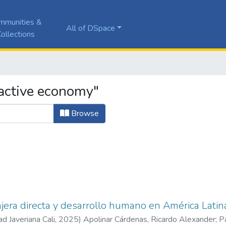
mmunities &
All of DSpace
ollections
active economy"
Browse
njera directa y desarrollo humano en América Lati
ad Javeriana Cali
,
2025
)
Apolinar Cárdenas, Ricardo Alexander
;
Pa