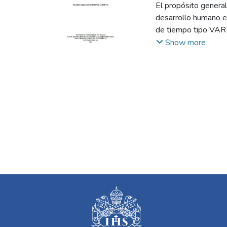
García, Víctor
El propósito general 
desarrollo humano e
de tiempo tipo VAR V
Uno de los resultad
Show more
América Latina, sin
aumento del 10,15% 