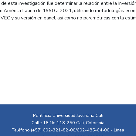
de esta investigación fue determinar la relación entre la Inversió
n América Latina de 1990 a 2021, utilizando metodologías econo
EC y su versión en panel, así como no paramétricas con la estima
os más importantes fue encontrar un efecto positivo de la IED en
 que esto se lograra imponer en Colombia donde un incremento d
en la entrada total de IED.
Pontificia Universidad Javeriana Cali
Calle 18 No 118-250 Cali, Colombia
Teléfono:(+57) 602-321-82-00/602-485-64-00 - Línea