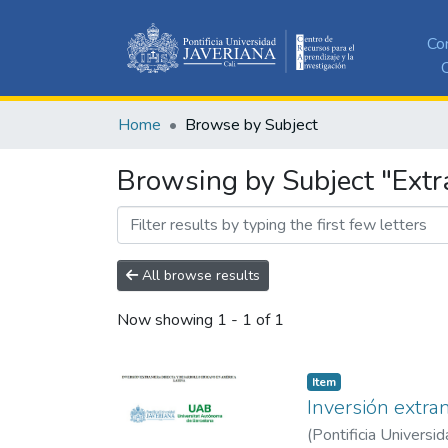
Co
C
Home
Browse by Subject
Browsing by Subject "Extr
All browse results
Now showing
1 - 1 of 1
Item
Inversión extra
(
Pontificia Universid