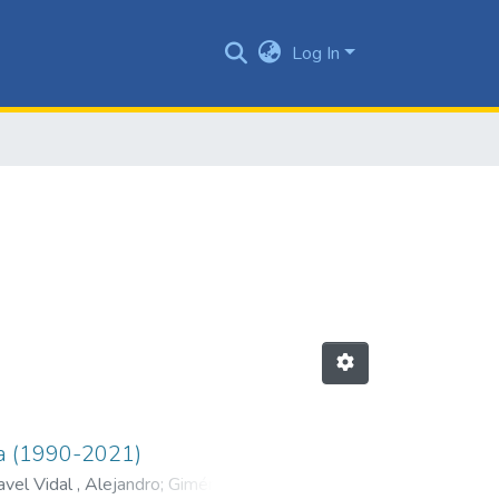
Log In
na (1990-2021)
vel Vidal , Alejandro
;
Giménez