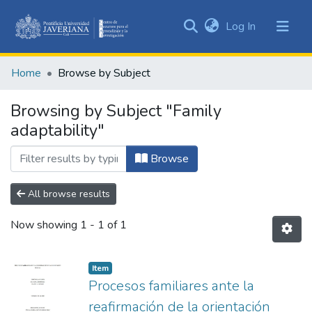
(current)
Log In
Communities
&
Home
Browse by Subject
Collections
All of DSpace
Browsing by Subject "Family
adaptability"
Browse
All browse results
Now showing
1 - 1 of 1
Item
Procesos familiares ante la
reafirmación de la orientación