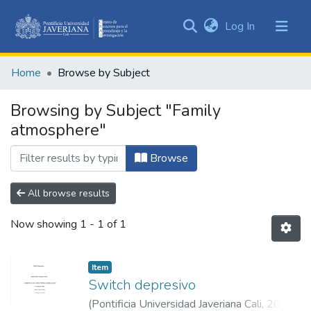
(current)
Log In
Communities
&
Home
Browse by Subject
Collections
All of DSpace
Browsing by Subject "Family
atmosphere"
Browse
All browse results
Now showing
1 - 1 of 1
Item
Switch depresivo
(
Pontificia Universidad Javeriana Cali
,
2025
)