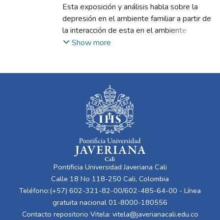
Rubio Chavarro, Valentina
Esta exposición y análisis habla sobre la
;
Oviedo Vásquez,
Harvy Andrei
depresión en el ambiente familiar a partir de
la interacción de esta en el ambiente
familiar. Se coloca en tensión las relaciones
Show more
familiares entre padre, madre e hij@ (la
autora) a partir de los conceptos de relación
positiva y relación negativa (RP)-(RN)
experimentados por la autora. Presentando
un análisis desde la forma de entenderlos y
también develando una posible transición
entre estos. Consiste en 6 esculturas en las
que se trabaja cada concepto y con una
museografía en un espacio ambiental, en
este caso, el Eco-Parque de las garzas para
Pontificia Universidad Javeriana Cali
que la experiencia estética fuese de
Calle 18 No 118-250 Cali, Colombia
tranquilidad y naturaleza a comparación del
Teléfono:(+57) 602-321-82-00/602-485-64-00 - Línea
ambiente de la ciudad.
gratuita nacional 01-8000-180556
Contacto repositorio Vitela:
vitela@javerianacali.edu.co