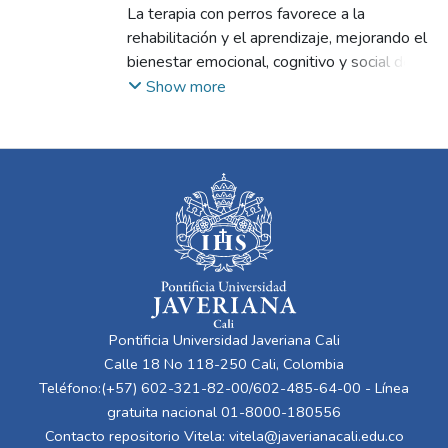
Sepúlveda Lenis, Valentina
La terapia con perros favorece a la
;
Arango
Echeverri, Silvia María
rehabilitación y el aprendizaje, mejorando el
bienestar emocional, cognitivo y social de
los pacientes, con eficacia comprobada en
Show more
distintos tratamientos de salud. Una
investigación realizada en 2018, demuestra
que la terapia asistida con animales reduce
los efectos secundarios del cáncer y mejora
el estado emocional, la atención y el
bienestar de los pacientes, especialmente
los niños.
Pontificia Universidad Javeriana Cali
Calle 18 No 118-250 Cali, Colombia
Teléfono:(+57) 602-321-82-00/602-485-64-00 - Línea
gratuita nacional 01-8000-180556
Contacto repositorio Vitela:
vitela@javerianacali.edu.co