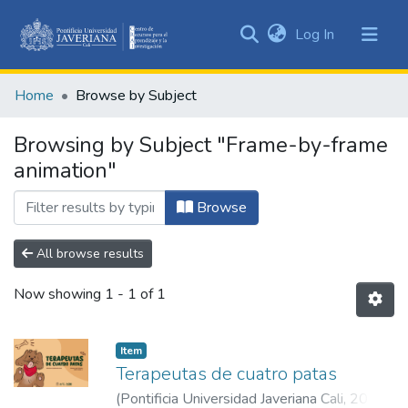
(current)
Log In
Communities
&
Home
Browse by Subject
Collections
All of DSpace
Browsing by Subject "Frame-by-frame
animation"
Browse
All browse results
Now showing
1 - 1 of 1
Item
Terapeutas de cuatro patas
(
Pontificia Universidad Javeriana Cali
,
2025
)