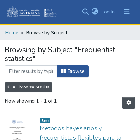
(current)
Log In
Communities
&
Home
Browse by Subject
Collections
All of DSpace
Browsing by Subject "Frequentist
statistics"
Browse
All browse results
Now showing
1 - 1 of 1
Item
Métodos bayesianos y
frecuentistas flexibles para la