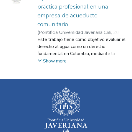
práctica profesional en una
empresa de acueducto
comunitario
(
Pontificia Universidad Javeriana Cali
,
2024
)
Motoa Zamorano, Sharon
Este trabajo tiene como objetivo evaluar el
;
Domínguez
Angulo, Juan Pablo
derecho al agua como un derecho
fundamental en Colombia, mediante la
práctica profesional realizada en la
Show more
ASOCIACIÓN EMPRESA COMUNITARIA
DE ACUEDUCTO DE BORRERO AYERBE
(ECASP). A través de esta experiencia, se
buscó identificar prácticas que vulneran
derechos fundamentales, especialmente en
usuarios en situación de vulnerabilidad, y
proponer estrategias que permitan a la
empresa ajustar sus acciones al marco legal
vigente.
El análisis se centró en la problemática de la