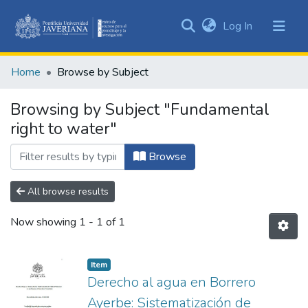
(current)
Log In
Communities
&
Home
Browse by Subject
Collections
All of DSpace
Browsing by Subject "Fundamental
right to water"
Browse
All browse results
Now showing
1 - 1 of 1
Item
Derecho al agua en Borrero
Ayerbe: Sistematización de