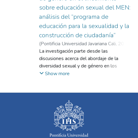
sobre educación sexual del MEN:
análisis del “programa de
educación para la sexualidad y la
construcción de ciudadanía”
(
Pontificia Universidad Javariana Cali
,
2023
)
Ruiz Villota, María Menita
La investigación parte desde las
;
Sevilla Peñuela,
Teresita María
discusiones acerca del abordaje de la
diversidad sexual y de género en los
programas de EIS a nivel internacional y
Show more
nacional enfocándose en el Programa de
Educación en Sexualidad y Construcción de
ciudadanía (PESCC) del MEN en Colombia.
En ese sentido, el estudio busco analizar la
manera en que es abordada la diversidad
sexual y de género en el lineamiento sobre
educación sexual difundido por el MEN a la
luz de las Orientaciones técnicas