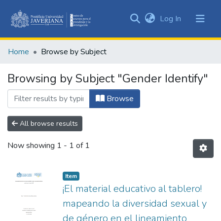
(current)
Log In
Communities
&
Home
Browse by Subject
Collections
All of DSpace
Browsing by Subject "Gender Identify"
Browse
All browse results
Now showing
1 - 1 of 1
Item
¡El material educativo al tablero!
mapeando la diversidad sexual y
de género en el lineamiento