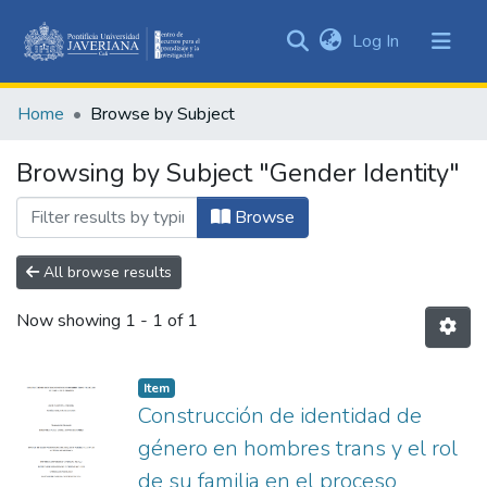
(current)
Log In
Communities
&
Home
Browse by Subject
Collections
All of DSpace
Browsing by Subject "Gender Identity"
Browse
All browse results
Now showing
1 - 1 of 1
Item
Construcción de identidad de
género en hombres trans y el rol
de su familia en el proceso