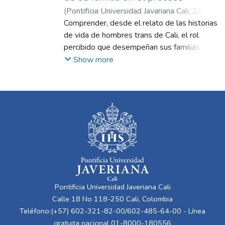
(
Pontificia Universidad Javariana Cali
,
2024
)
Córdoba Córdoba, Angie Valentina
Comprender, desde el relato de las historias
;
Ortiz
Estrada, María Camila
de vida de hombres trans de Cali, el rol
;
Hoyos Hernández,
Paula Andrea
percibido que desempeñan sus familias en
su construcción de identidad de género.
Show more
Método: Estudio cualitativo con diseño
biográfico-narrativo. Se realizó una
entrevista a profundidad a cinco hombres
trans de Colombia con edades entre 22 y
39 años, y entrevistas semiestructuradas a
un familiar elegido por cada uno.
Adicionalmente, se construyó una línea del
tiempo solo con los hombres. Resultados:
Se encontró en la historia de vida de los
hombres trans que su proceso de
Pontificia Universidad Javeriana Cali
construcción de identidad se ve atravesado
Calle 18 No 118-250 Cali, Colombia
por aspectos de género, como la
Teléfono:(+57) 602-321-82-00/602-485-64-00 - Línea
desidentificación temprana y el desafío de
gratuita nacional 01-8000-180556