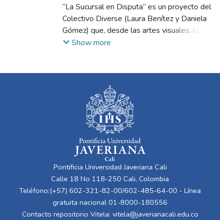
Benítez, Laura
“La Sucursal en Disputa” es un proyecto del
;
Gómez Ramírez, Daniela
;
López Velásquez, Luz Adriana
Colectivo Diverse (Laura Benítez y Daniela
Gómez) que, desde las artes visuales, busca
visibilizar y reflexionar sobre la diversidad
Show more
de género y las identidades no normativas
en Cali mediante un evento tipo Ballroom —
happening performático inspirado en la
cultura queer de Nueva York— como
espacio artístico, educativo y seguro donde
se cuestionan los roles de género y se
promueve la inclusión. A partir de referentes
como Simone de Beauvoir, Judith Butler,
Guerrilla Girls y el documental Paris is
Burning, el proyecto propone romper con
Pontificia Universidad Javeriana Cali
los estereotipos binarios y crear comunidad
Calle 18 No 118-250 Cali, Colombia
a través del arte, el performance, la moda y
Teléfono:(+57) 602-321-82-00/602-485-64-00 - Línea
el baile. El evento, realizado en Río Studio,
gratuita nacional 01-8000-180556
reunió participantes de distintas identidades
Contacto repositorio Vitela:
vitela@javerianacali.edu.co
en categorías que exaltan la autenticidad, la