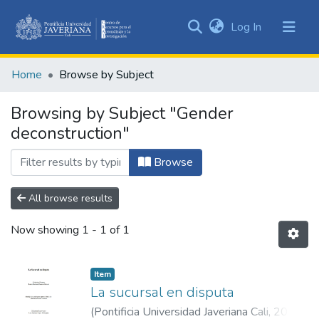
(current)
Log In
Communities
&
Home
Browse by Subject
Collections
All of DSpace
Browsing by Subject "Gender
deconstruction"
Browse
All browse results
Now showing
1 - 1 of 1
Item
La sucursal en disputa
(
Pontificia Universidad Javeriana Cali
,
2021
)