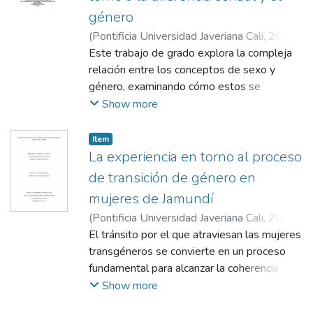
género
(
Pontificia Universidad Javeriana Cali
,
2021
)
Duarte Salgado, Isabella
Este trabajo de grado explora la compleja
;
Méndez Sandoval,
Carlos Andrés
relación entre los conceptos de sexo y
género, examinando cómo estos se
presentan en contextos cotidianos y
Show more
académicos. Mientras que el sexo se suele
asociar a características biológicas (genética,
Item
hormonas, genitales), el género se refiere a
La experiencia en torno al proceso
roles y expresiones sociales. Sin embargo,
de transición de género en
esta distinción no es siempre clara, y a
mujeres de Jamundí
menudo las preguntas en formularios o
(
Pontificia Universidad Javeriana Cali
,
2019
)
estudios académicos entrelazan ambos
Chavarro Jansasoy, Angie Daniela
El tránsito por el que atraviesan las mujeres
;
Herrera
conceptos, generando confusión y debate.
Méndez, Paola Andrea
transgéneros se convierte en un proceso
;
Ramos Peña, Laura
La investigación analiza teorías
Vanessa
fundamental para alcanzar la coherencia
;
Peláez Lozano, María del Socorro
deterministas que explican roles de género
entre su deseo interno de ser mujeres, su
Show more
mediante factores biológicos, presentadas
imagen corporal y una feminidad naciente
por autores como Kimura y Brizendine,