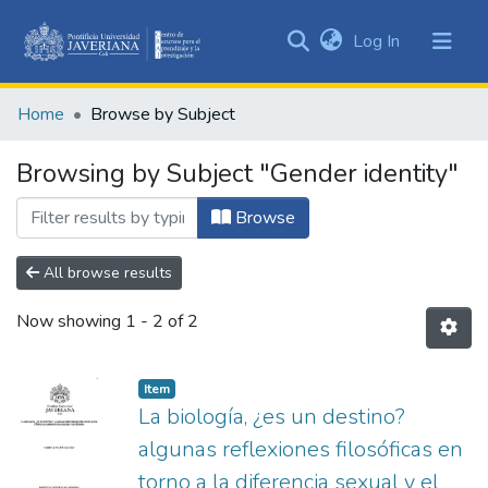
(current)
Log In
Communities
&
Home
Browse by Subject
Collections
All of DSpace
Browsing by Subject "Gender identity"
Browse
All browse results
Now showing
1 - 2 of 2
Item
La biología, ¿es un destino?
algunas reflexiones filosóficas en
torno a la diferencia sexual y el