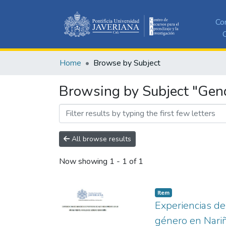
Co
C
Home
Browse by Subject
Browsing by Subject "Gend
All browse results
Now showing
1 - 1 of 1
Item
Experiencias de
género en Nari