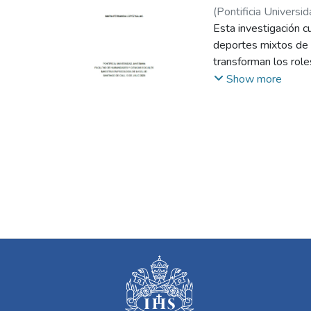
(
Pontificia Universid
Esta investigación c
deportes mixtos de 
transforman los role
se encontraron tres 
Show more
discriminación, pero 
deporte ayuda a cons
psicológico, política