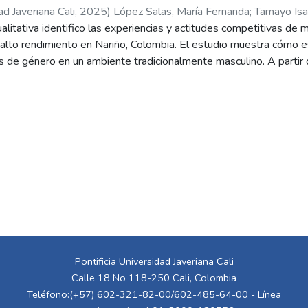
ad Javeriana Cali
,
2025
)
López Salas, María Fernanda
;
Tamayo Isa
ualitativa identifico las experiencias y actitudes competitivas de
alto rendimiento en Nariño, Colombia. El estudio muestra cómo e
s de género en un ambiente tradicionalmente masculino. A partir d
temas principales: experiencias, actitudes y roles de género. Se 
también estrategias para afrontarlas y resistir a través del depor
truir identidad, autoestima y autonomía femenina, y resaltan la 
s inclusivas y mayor visibilidad para las mujeres en el deporte y la
Pontificia Universidad Javeriana Cali
Calle 18 No 118-250 Cali, Colombia
Teléfono:(+57) 602-321-82-00/602-485-64-00 - Línea