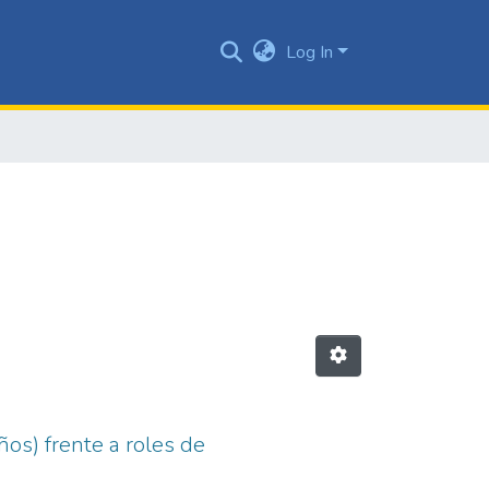
Log In
os) frente a roles de