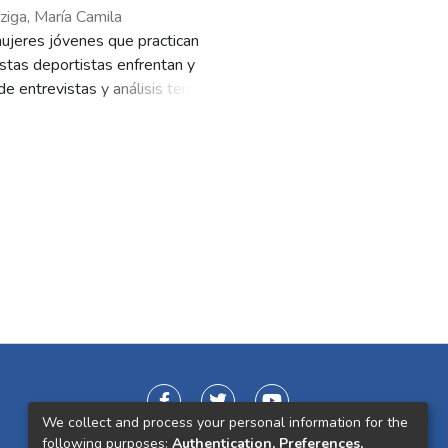
ziga, María Camila
 mujeres jóvenes que practican
stas deportistas enfrentan y
e entrevistas y análisis temático,
evidencian desigualdades y
te. Los resultados indican que el
importancia de ofrecer apoyo
 sociedad.
We collect and process your personal information for the
following purposes:
Authentication, Preferences,