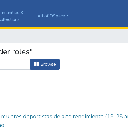
mmunities &
All of DSpace
ollections
er roles"
Browse
 mujeres deportistas de alto rendimiento (18-28 añ
ño