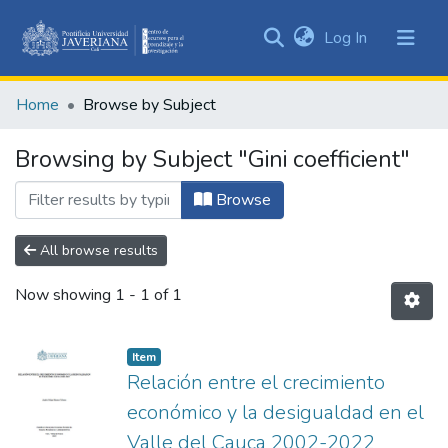
(current)
Log In
Communities
&
Home
Browse by Subject
Collections
All of DSpace
Browsing by Subject "Gini coefficient"
Browse
All browse results
Now showing
1 - 1 of 1
Item
Relación entre el crecimiento
económico y la desigualdad en el
Valle del Cauca 2002-2022