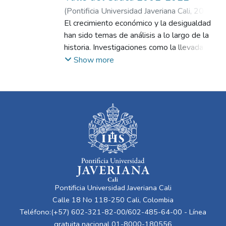
(
Pontificia Universidad Javeriana Cali
,
2023
)
Herrera Tabares, Andrés Felipe
El crecimiento económico y la desigualdad
;
Sierra
Suárez, Lya Paola
han sido temas de análisis a lo largo de la
historia. Investigaciones como la llevada a
cabo por Lundberg y Squire (2003) han
Show more
examinado la relación entre estas dos
variables, concluyendo que los
responsables de la formulación de políticas
no pueden abordar el crecimiento y la
desigualdad de manera aislada, es decir, en
las fases de crecimiento económico los
países pueden experimentar periodos
donde aumenta la desigualdad y
posteriormente donde esta disminuye, en
este sentido el crecimiento no conduce a
Pontificia Universidad Javeriana Cali
una menor desigualdad. Las decisiones
Calle 18 No 118-250 Cali, Colombia
orientadas hacia el crecimiento pueden
Teléfono:(+57) 602-321-82-00/602-485-64-00 - Línea
tener efectos adversos en la igualdad, y
gratuita nacional 01-8000-180556