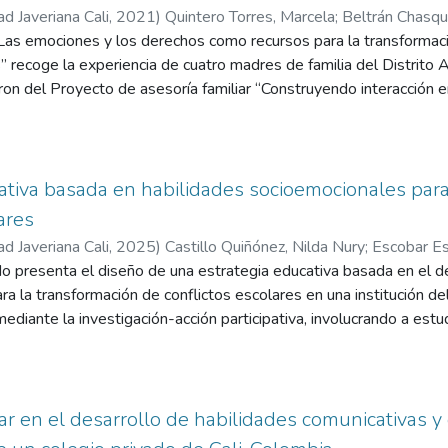
ad Javeriana Cali
,
2021
)
Quintero Torres, Marcela
;
Beltrán Chasqui
Las emociones y los derechos como recursos para la transformació
” recoge la experiencia de cuatro madres de familia del Distrito 
aron del Proyecto de asesoría familiar “Construyendo interacción 
ctiva sistémica y se realizó entre agosto del año 2020 y marzo d
Investigación acción participativa (IAP) en este sentido las madr
cimiento, propuestas de acción y transformación, donde se inte
sentires, emociones y necesidades lo cual permitió transformar su
ativa basada en habilidades socioemocionales para
olló los ejes: transformación de las práctica de crianza, habilidad
ares
adres e hijos y la perspectiva de derechos; los objetivos fueron: i
ad Javeriana Cali
,
2025
)
Castillo Quiñónez, Nilda Nury
;
Escobar Es
enerar una relación de respeto y reconocimiento entre madres e 
rea
o presenta el diseño de una estrategia educativa basada en el de
;
Román Muñoz, Myriam Janneth
ocionales contribuyen a mejorar las interacciones entre las madr
a la transformación de conflictos escolares en una institución de
hos contribuye a mejorar las interacciones entre madres e hijos. 
mediante la investigación-acción participativa, involucrando a es
ó que las nuevas pautas relacionales permitieron incorporar intera
amilia y directivos. A través de técnicas como la cartografía socia
bilidades socio emocionales como el autoconocimiento, la autorre
res reflexivos, se identificaron los factores que originan los con
transitar a un estilo de crianza más democrático, manteniendo al
 en la empatía, la autorregulación y las habilidades sociales. Los
ambién, comprender a la familia como un sistema abierto que es 
va contextualizada puede fortalecer la convivencia democrática y
iar en el desarrollo de habilidades comunicativas y
hace parte, por tanto son movilizadas por las situaciones de su 
 ambiente escolar. Por ende, la propuesta pedagógica “Escalera de 