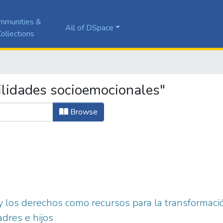
mmunities &
All of DSpace
ollections
ilidades socioemocionales"
Browse
 los derechos como recursos para la transformació
adres e hijos