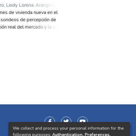
o, Leidy Lorena
;
Arango Londoño,
ones de vivienda nueva en el
y sondeos de percepción de
ción real del mercado y la conducta
e utilice información secundaria
i. Esta información secundaria
s, como la inflación, el
idor y de desempeño de la
prendizaje automático
ealizado proporcionó un método
de nuevas unidades de vivienda,
estadístico, se logró una mejor
tanto, se mejoró la capacidad de
 más eficiente de los recursos y
l proyecto propuso un modelo
as ventas de unidades de viviendas
ar la toma de decisiones en el
We collect and process your personal information for the
prensión del mercado.
following purposes:
Authentication, Preferences,