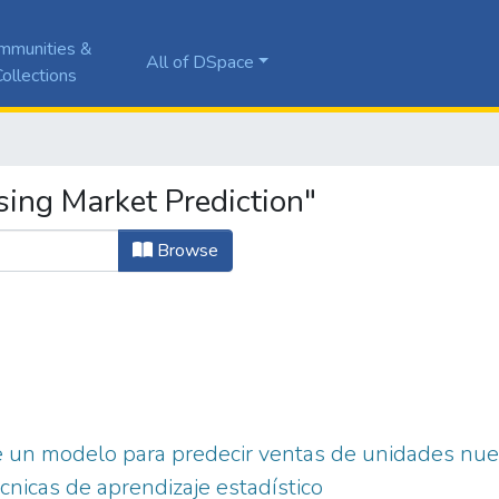
mmunities &
All of DSpace
ollections
ing Market Prediction"
Browse
 un modelo para predecir ventas de unidades nuev
cnicas de aprendizaje estadístico