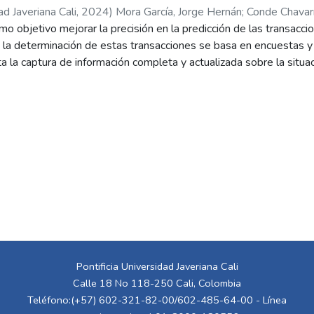
ad Javeriana Cali
,
2024
)
Mora García, Jorge Hernán
;
Conde Chavarr
mo objetivo mejorar la precisión en la predicción de las transacci
, la determinación de estas transacciones se basa en encuestas 
ta la captura de información completa y actualizada sobre la situa
radores. El proyecto consiste en la construcción de un modelo qu
ntas de unidades nuevas de vivienda en el área del Distrito de Cal
tendencias en Google Trends y variables macroeconómicas relevante
s de interés e indicadores agregados de percepción del consum
e se basa en técnicas de modelación estadística y métodos de a
derando que todos los datos son series temporales. El modelo r
 predicciones tanto en el volumen como en la tendencia de venta 
ma de decisiones de política. Al utilizar técnicas de aprendizaje 
actores que influyen en las ventas de viviendas nuevas y, por lo 
ciones futuras. La modelación elaborada permite una planificación
ón de las dinámicas del mercado de viviendas nuevas en Cali. E
cas de aprendizaje estadístico y datos secundarios que predice l
Pontificia Universidad Javeriana Cali
orcionando así información más actualizada y precisa para respald
Calle 18 No 118-250 Cali, Colombia
cción y servicios públicos, mejorando así la planificación y la com
Teléfono:(+57) 602-321-82-00/602-485-64-00 - Línea