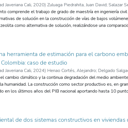
ad Javeriana Cali
,
2020
)
Zuluaga Piedrahita, Juan David
;
Salazar S
o comprende el trabajo de grado de maestría en ingeniería civil 
nativas de solución en la construcción de vías de bajos volúmenes
 zeolita como alternativa de solución, realizándose una comparació
l como lo es la instalación de capas de afirmado. El análisis com
el comportamiento de los materiales ante los factores propios de
cto económico realizando la proyección financiera para un periodo d
presente neto de cada alternativa, en donde se incluyan los cost
na herramienta de estimación para el carbono em
 de los impactos ambientales generados, determinándose la huel
n Colombia: caso de estudio
diadas.
ad Javeriana Cali
,
2024
)
Henao Cortés, Alejandro
;
Delgado Salgad
ejandro
 el cambio climático y la continua degradación del medio ambien
 la humanidad. La construcción como sector productivo es, en gra
ado en los últimos años del PIB nacional aportando hasta 10 pun
. En la misma medida impacta directa e indirectamente sobre 
Aire y Agua. Para este caso en particular, se tendrá en cuenta el 
rminos de toneladas de CO2 equivalente (tCO2e) y constituye 
r la emisión de gases causados por la actividad humana a nivel in
ental de dos sistemas constructivos en viviendas d
o de la huella de carbono. Hasta el 2004, se generaron 8,600 mi