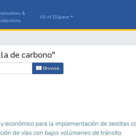
mmunities &
All of DSpace
ollections
la de carbono"
Browse
o y económico para la implementación de zeolitas c
cción de vías con bajos volúmenes de tránsito