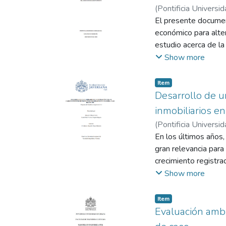
(
Pontificia Universid
El presente document
económico para alter
estudio acerca de la
solución convenciona
Show more
técnico estudiando 
de estudio y el aspe
Item
establecer el valor 
Desarrollo de u
y operación, además
inmobiliarios e
las alternativas estu
(
Pontificia Universid
Manzano, Manuel Al
En los últimos años,
gran relevancia para
crecimiento registr
según CAMACOL 2020
Show more
dimensiones: Suelo, 
que se evalúa en té
Item
utilizados para medi
Evaluación ambi
vital para el cálcul