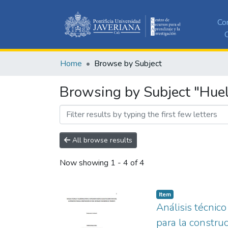
Co
C
Home
Browse by Subject
Browsing by Subject "Huel
All browse results
Now showing
1 - 4 of 4
Item
Análisis técnic
para la constru