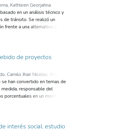
erna, Kathleen Georjahna
basado en un análisis técnico y
 de tránsito. Se realizó un
n frente a una alternativa de
parativo será respecto el aspecto
 una vía determinada en un caso
e vida útil con el fin de
os de construcción, mantenimiento
bebido de proyectos
la de carbono para cada una de
o, Camilo Jhair Nicolas
;
Rojas
te se han convertido en temas de
n medida, responsable del
tos porcentuales en un mismo año,
el medio ambiente en tres
impacto en la dimensión del aire,
uno de los mecanismos más
ternacional ya que es un insumo
e interés social: estudio
llones de tCO2e en emisiones de