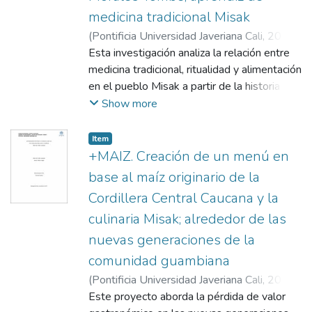
medicina tradicional Misak
(
Pontificia Universidad Javeriana Cali
,
2026
)
Ramos Pabuena, Valentina Isabel
Esta investigación analiza la relación entre
;
Roldán
Agudelo, Sara Sofía
medicina tradicional, ritualidad y alimentación
;
Guevara Sotelo, Yurani
;
Villamil Martínez, Jorge Mario
en el pueblo Misak a partir de la historia de
vida de Sandra Morales Tombé, aprendiz de
Show more
medicina tradicional del resguardo de
Guambía, Silvia, Cauca. El estudio buscó
Item
comprender cómo los saberes culinarios y
+MAIZ. Creación de un menú en
rituales asociados al uso de plantas
base al maíz originario de la
medicinales y alimentos ancestrales que
Cordillera Central Caucana y la
funcionan como mecanismos de cohesión
culinaria Misak; alrededor de las
cultural en un contexto de pérdida
progresiva de prácticas tradicionales.
nuevas generaciones de la
Metodológicamente, se desarrolló desde
comunidad guambiana
un enfoque cualitativo biográfico, mediante
(
Pontificia Universidad Javeriana Cali
,
2024
)
entrevistas y observación participante. Los
Centeno Oña, Victoria Patricia
Este proyecto aborda la pérdida de valor
;
Ugarte
resultados muestran que la alimentación