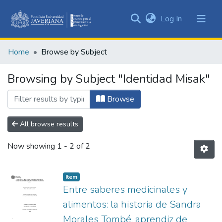
(current)
Log In
Communities
&
Home
Browse by Subject
Collections
All of DSpace
Browsing by Subject "Identidad Misak"
Browse
All browse results
Now showing
1 - 2 of 2
Item
Entre saberes medicinales y
alimentos: la historia de Sandra
Morales Tombé, aprendiz de