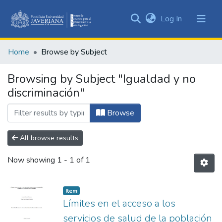
(current)
Log In
Communities
&
Home
Browse by Subject
Collections
All of DSpace
Browsing by Subject "Igualdad y no
discriminación"
Browse
All browse results
Now showing
1 - 1 of 1
Item
Límites en el acceso a los
servicios de salud de la población