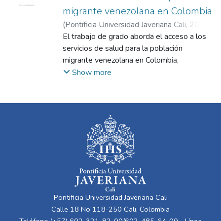
migrante venezolana en Colombia
(
Pontificia Universidad Javeriana Cali
,
2024
)
Ceballos Cardozo, Isabella
El trabajo de grado aborda el acceso a los
;
González
Ramírez, Danna Lucía
servicios de salud para la población
;
Martínez Pinilla, Iván
Leonardo
migrante venezolana en Colombia,
enfocándose en el papel del juez
Show more
constitucional en la garantía de estos
derechos. La investigación resalta la
importancia de la Corte Constitucional en la
interpretación y aplicación de los principios
de igualdad y no discriminación, asegurando
que el derecho a la salud sea garantizado a
todas las personas, independientemente de
su estatus migratorio. La Corte ha
enfatizado que la dignidad humana es
fundamental en la protección de los
Pontificia Universidad Javeriana Cali
derechos fundamentales, rechazando
Calle 18 No 118-250 Cali, Colombia
cualquier trato diferencial basado en la