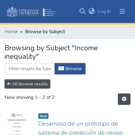
(current)
Log In
Communities
&
Home
Browse by Subject
Collections
All of DSpace
Browsing by Subject "Income
inequality"
Browse
All browse results
Now showing
1 - 2 of 2
Item
Desarrollo de un prototipo de
sistema de predicción de riesgo