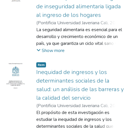
de inseguridad alimentaria ligada
al ingreso de los hogares
(
Pontificia Universidad Javeriana Cali
,
2024
)
Rivera Correa, David Alejandro
La seguridad alimentaria es esencial para el
;
García
Arboleda, Isabel Cristina
desarrollo y crecimiento económico de un
país, ya que garantiza un ciclo vital sano y un
capital humano dinámico. La inseguridad
Show more
alimentaria es un problema creciente a nivel
global y en Colombia, donde en 2021 el
Item
71,6% de los hogares encuestados
Inequidad de ingresos y los
enfrentaron esta problemática. La
determinantes sociales de la
inseguridad alimentaria en Colombia se
salud: un análisis de las barreras y
agrava debido a la desigualdad de ingresos,
la calidad del servicio
la inflación, y el cambio climático. A pesar de
las políticas públicas y las instituciones
(
Pontificia Universidad Javeriana Cali
,
2024
)
establecidas, como el Observatorio de
Hincapié Mesa, Fabio Andrés
El propósito de esta investigación es
;
Londoño
Seguridad Alimentaria y Nutricional (OSAN),
Roldán, Juan Carlos
estudiar la inequidad de ingresos y los
el monitoreo de la seguridad alimentaria ha
determinantes sociales de la salud que