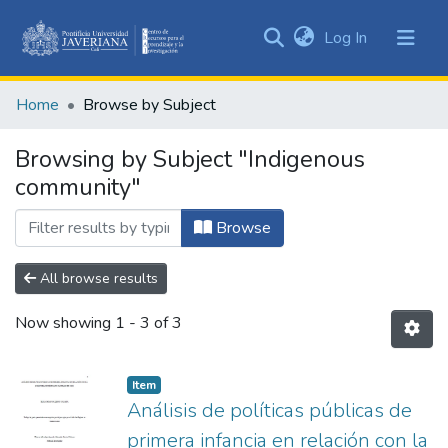
(current)
Log In
Communities
&
Home
Browse by Subject
Collections
All of DSpace
Browsing by Subject "Indigenous
community"
Browse
All browse results
Now showing
1 - 3 of 3
Item
Análisis de políticas públicas de
primera infancia en relación con la