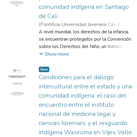
comunidad indígena en Santiago
de Cali
(
Pontificia Universidad Javeriana Cali
,
2024
)
Lemos Cañadas, Irina Johanna
A nivel mundial, los derechos de la infancia
;
Gaviria
Collazos, Alexander
se encuentran protegidos por la Convención
sobre los Derechos del Niño, un tratado
internacional suscrito en 1989. Este
Show more
acuerdo ha impulsado avances significativos
en materia de supervivencia, salud y
Item
educación infantil. En Colombia, la
Condiciones para el diálogo
Constitución Política también reconoce y
intercultural entre el estado y una
garantiza estos derechos, posicionando al
comunidad indígena: el caso del
país como un Estado Social de Derecho. En
encuentro entre el instituto
este contexto, la Política Pública Inclusiva
de Primera Infancia, Infancia y Adolescencia
nacional de medicina legal y
cobra especial relevancia. Su objetivo
ciencias forenses, y el resguardo
principal es brindar atención integral a las
indígena Wasiruma en Vijes, Valle
madres gestantes y niños menores de cinco